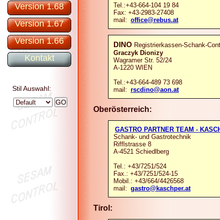
Tel.:+43-664-104 19 84
Version 1.68
Fax: +43-2983-27408
mail:
office@rebus.at
Version 1.67
Version 1.66
DINO
Registrierkassen-Schank-Cont
Graczyk Dionizy
Kontakt
Wagramer Str. 52/24
A-1220 WIEN
Tel.:+43-664-489 73 698
Stil Auswahl:
mail:
rscdino@aon.at
Oberösterreich:
GASTRO PARTNER TEAM - KASC
Schank- und Gastrotechnik
Rifflstrasse 8
A-4521 Schiedlberg
Tel.: +43/7251/524
Fax.: +43/7251/524-15
Mobil.: +43/664/4426568
mail:
gastro@kaschper.at
Tirol: