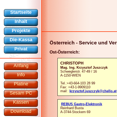
Startseite
Inhalt
Projekte
Die-Kassa
Österreich - Service und Ver
Privat
Ost-Österreich:
CHRISTOPH
Anfang
Mag. Ing. Krzysztof Juszczyk
Schweglerstr. 47-49 / 16
Info
A-1150-WIEN
Tel.:+43-664-103 28 99
Platine
Fax: +43-1-9909110
mail:
krzysztof.juszczyk@chello.at
Sesam PC
Kassen
REBUS Gastro-Elektronik
Reinhard Busta
Download
A-3744-Stockern 69