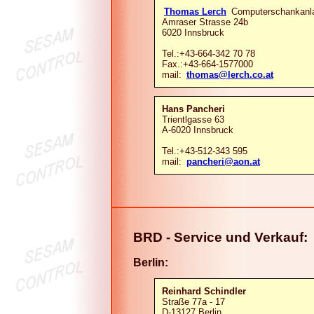
Thomas Lerch
Computerschankanl
Amraser Strasse 24b
6020 Innsbruck
Tel.:+43-664-342 70 78
Fax.:+43-664-1577000
mail:
thomas@lerch.co.at
Hans Pancheri
Trientlgasse 63
A-6020 Innsbruck
Tel.:+43-512-343 595
mail:
pancheri@aon.at
BRD - Service und Verkauf:
Berlin:
Reinhard Schindler
Straße 77a - 17
D-13127 Berlin