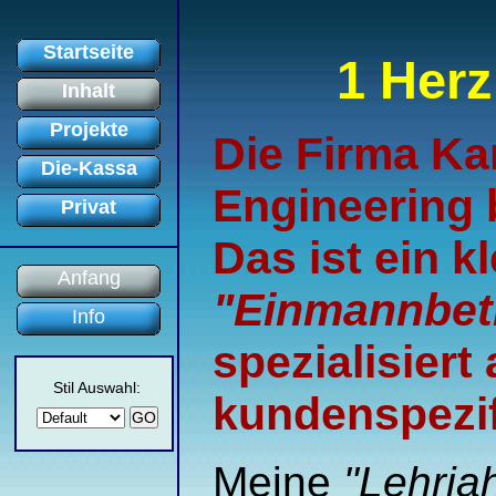
Startseite
1 Herz
Inhalt
Projekte
Die Firma Ka
Die-Kassa
Engineering b
Privat
Das ist ein kl
Anfang
"Einmannbet
Info
spezialisiert
Stil Auswahl:
kundenspezi
Meine
"Lehrja